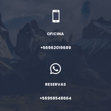

OFICINA
+56962019689

RESERVAS
+56958548664