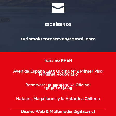

ESCRÍBENOS
turismokrenreservas@gmail.com
Turismo KREN
Avenida España 1455
Oficina Nº 4 Primer Piso
Terminal Rodoviario
Reservas:
+56958548664 Oficina:
+56962019689
Natales, Magallanes y la Antártica Chilena
Diseño Web & Multimedia Digital21.cl