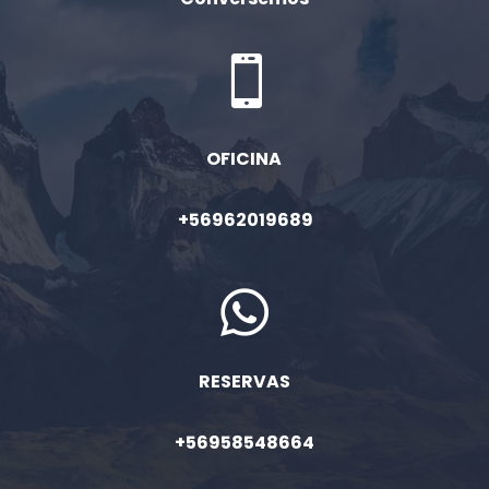

OFICINA
+56962019689

RESERVAS
+56958548664