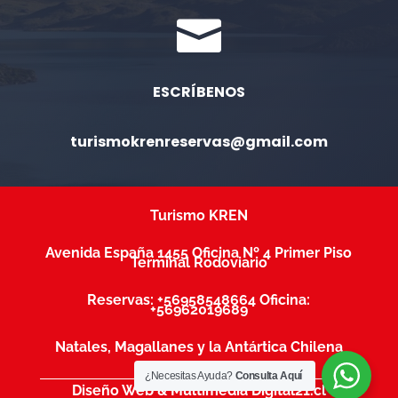

ESCRÍBENOS
turismokrenreservas@gmail.com
Turismo KREN
Avenida España 1455
Oficina Nº 4 Primer Piso
Terminal Rodoviario
Reservas:
+56958548664 Oficina:
+56962019689
Natales, Magallanes y la Antártica Chilena
¿Necesitas Ayuda?
Consulta Aquí
Diseño Web & Multimedia Digital21.cl